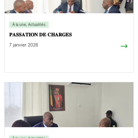
À la une
,
Actualités
𝐏𝐀𝐒𝐒𝐀𝐓𝐈𝐎𝐍 𝐃𝐄 𝐂𝐇𝐀𝐑𝐆𝐄𝐒
7 janvier 2026