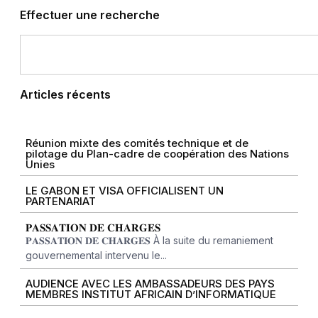
Effectuer une recherche
Articles récents
Réunion mixte des comités technique et de
pilotage du Plan-cadre de coopération des Nations
Unies
LE GABON ET VISA OFFICIALISENT UN
PARTENARIAT
𝐏𝐀𝐒𝐒𝐀𝐓𝐈𝐎𝐍 𝐃𝐄 𝐂𝐇𝐀𝐑𝐆𝐄𝐒
𝐏𝐀𝐒𝐒𝐀𝐓𝐈𝐎𝐍 𝐃𝐄 𝐂𝐇𝐀𝐑𝐆𝐄𝐒 À la suite du remaniement
gouvernemental intervenu le...
AUDIENCE AVEC LES AMBASSADEURS DES PAYS
MEMBRES INSTITUT AFRICAIN D’INFORMATIQUE