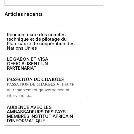
Articles récents
Réunion mixte des comités
technique et de pilotage du
Plan-cadre de coopération des
Nations Unies
LE GABON ET VISA
OFFICIALISENT UN
PARTENARIAT
𝐏𝐀𝐒𝐒𝐀𝐓𝐈𝐎𝐍 𝐃𝐄 𝐂𝐇𝐀𝐑𝐆𝐄𝐒
𝐏𝐀𝐒𝐒𝐀𝐓𝐈𝐎𝐍 𝐃𝐄 𝐂𝐇𝐀𝐑𝐆𝐄𝐒 À la suite
du remaniement gouvernemental
intervenu le...
AUDIENCE AVEC LES
AMBASSADEURS DES PAYS
MEMBRES INSTITUT AFRICAIN
D’INFORMATIQUE